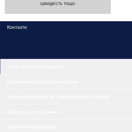
швидкість тощо.
Контакти
Наші Останні Продукти
Відзначені Нагородами Шини
Шини відповідно до транспортного засобу
Шини за категоріями
Корисна інформація