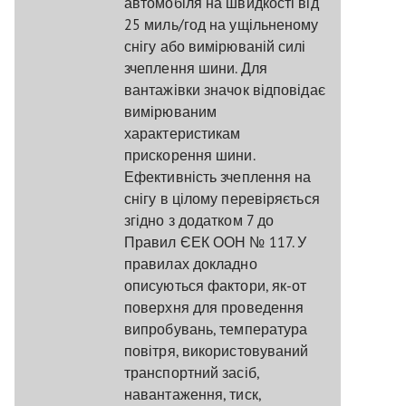
автомобіля на швидкості від
25 миль/год на ущільненому
снігу або вимірюваній силі
зчеплення шини. Для
вантажівки значок відповідає
вимірюваним
характеристикам
прискорення шини.
Ефективність зчеплення на
снігу в цілому перевіряється
згідно з додатком 7 до
Правил ЄЕК ООН № 117. У
правилах докладно
описуються фактори, як-от
поверхня для проведення
випробувань, температура
повітря, використовуваний
транспортний засіб,
навантаження, тиск,