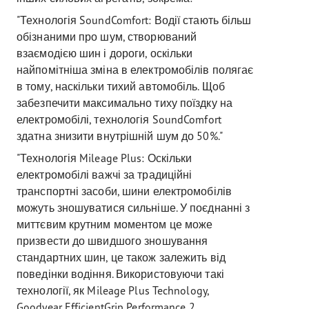
"Технологія SoundComfort: Водії стають більш
обізнаними про шум, створюваний
взаємодією шин і дороги, оскільки
найпомітніша зміна в електромобілів полягає
в тому, наскільки тихий автомобіль. Щоб
забезпечити максимально тиху поїздку на
електромобілі, технологія SoundComfort
здатна знизити внутрішній шум до 50%."
"Технологія Mileage Plus: Оскільки
електромобілі важчі за традиційні
транспортні засоби, шини електромобілів
можуть зношуватися сильніше. У поєднанні з
миттєвим крутним моментом це може
призвести до швидшого зношування
стандартних шин, це також залежить від
поведінки водіння. Використовуючи такі
технології, як Mileage Plus Technology,
Goodyear EfficientGrip Performance 2,