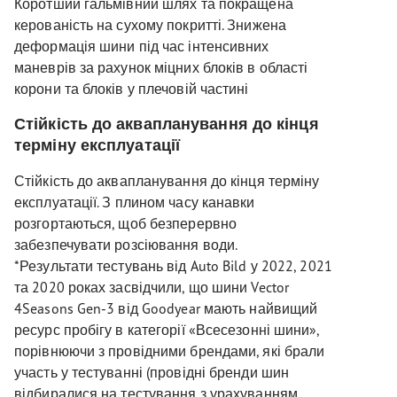
Коротший гальмівний шлях та покращена
керованість на сухому покритті. Знижена
деформація шини під час інтенсивних
маневрів за рахунок міцних блоків в області
корони та блоків у плечовій частині
Стійкість до аквапланування до кінця
терміну експлуатації
Стійкість до аквапланування до кінця терміну
експлуатації. З плином часу канавки
розгортаються, щоб безперервно
забезпечувати розсіювання води.
*Результати тестувань від Auto Bild у 2022, 2021
та 2020 роках засвідчили, що шини Vector
4Seasons Gen-3 від Goodyear мають найвищий
ресурс пробігу в категорії «Всесезонні шини»,
порівнюючи з провідними брендами, які брали
участь у тестуванні (провідні бренди шин
відбиралися на тестування з урахуванням