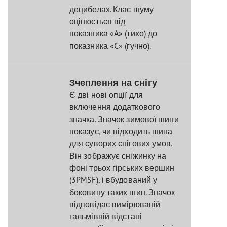
децибелах. Клас шуму
оцінюється від
показника «A» (тихо) до
показника «C» (гучно).
Зчеплення на снігу
Є дві нові опції для
включення додаткового
значка. Значок зимової шини
показує, чи підходить шина
для суворих снігових умов.
Він зображує сніжинку на
фоні трьох гірських вершин
(3PMSF), і вбудований у
боковину таких шин. Значок
відповідає вимірюваній
гальмівній відстані