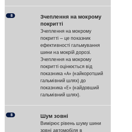
B
Зчеплення на мокрому
покритті
Зчеплення на мокрому
покритті — це показник
ефективності гальмування
шини на мокрій дорозі.
Зчеплення на мокрому
покритті оцінюється від
показника «A» (найкоротший
гальмівний шлях) до
показника «E» (найдовший
гальмівний шлях).
B
Шум зовні
Вимірює рівень шуму шини
зовні автомобіля в