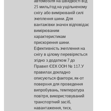
автомобіля на швидкості від
25 миль/год на ущільненому
снігу або вимірюваній силі
зчеплення шини. Для
вантажівки значок відповідає
вимірюваним
характеристикам
прискорення шини.
Ефективність зчеплення на
снігу в цілому перевіряється
згідно з додатком 7 до
Правил ЄЕК ООН № 117. У
правилах докладно
описуються фактори, як-от
поверхня для проведення
випробувань, температура
повітря, використовуваний
транспортний засіб,
навантаження, тиск,