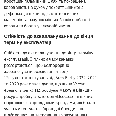
Коротший гальмівний шлях та покращена
керованість на сухому покритті. Знижена
деформація шини під час інтенсивних
маневрів за рахунок міцних блоків в області
корони та блоків у плечовій частині
Стійкість до аквапланування до кінця
терміну експлуатації
Стійкість до аквапланування до кінця терміну
експлуатації. З плином часу канавки
розгортаються, щоб безперервно
забезпечувати розсіювання води.
*Результати тестувань від Auto Bild у 2022, 2021
та 2020 роках засвідчили, що шини Vector
4Seasons Gen-3 від Goodyear мають найвищий
ресурс пробігу в категорії «Всесезонні шини»,
порівнюючи з провідними брендами, які брали
участь у тестуванні (провідні бренди шин
відбиралися на тестування з урахуванням