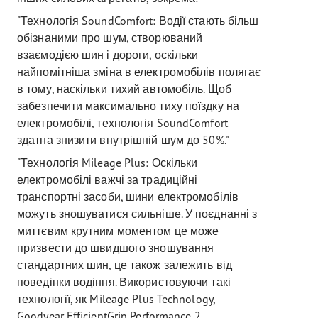
"Технологія SoundComfort: Водії стають більш
обізнаними про шум, створюваний
взаємодією шин і дороги, оскільки
найпомітніша зміна в електромобілів полягає
в тому, наскільки тихий автомобіль. Щоб
забезпечити максимально тиху поїздку на
електромобілі, технологія SoundComfort
здатна знизити внутрішній шум до 50%."
"Технологія Mileage Plus: Оскільки
електромобілі важчі за традиційні
транспортні засоби, шини електромобілів
можуть зношуватися сильніше. У поєднанні з
миттєвим крутним моментом це може
призвести до швидшого зношування
стандартних шин, це також залежить від
поведінки водіння. Використовуючи такі
технології, як Mileage Plus Technology,
Goodyear EfficientGrip Performance 2,