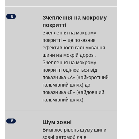
B
Зчеплення на мокрому
покритті
Зчеплення на мокрому
покритті — це показник
ефективності гальмування
шини на мокрій дорозі.
Зчеплення на мокрому
покритті оцінюється від
показника «A» (найкоротший
гальмівний шлях) до
показника «E» (найдовший
гальмівний шлях).
B
Шум зовні
Вимірює рівень шуму шини
зовні автомобіля в