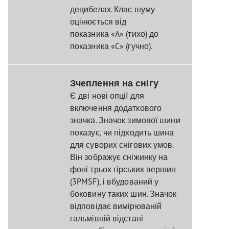
децибелах. Клас шуму
оцінюється від
показника «A» (тихо) до
показника «C» (гучно).
Зчеплення на снігу
Є дві нові опції для
включення додаткового
значка. Значок зимової шини
показує, чи підходить шина
для суворих снігових умов.
Він зображує сніжинку на
фоні трьох гірських вершин
(3PMSF), і вбудований у
боковину таких шин. Значок
відповідає вимірюваній
гальмівній відстані