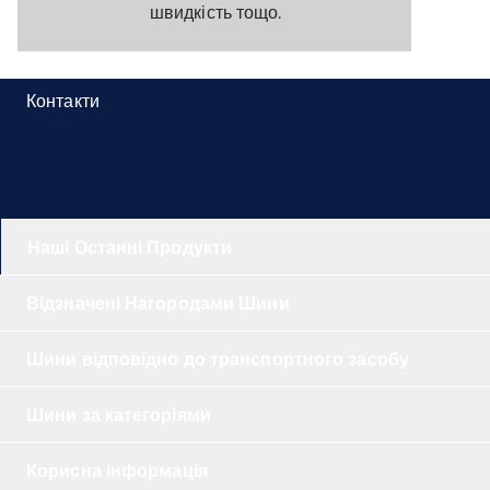
швидкість тощо.
Контакти
Наші Останні Продукти
Відзначені Нагородами Шини
Шини відповідно до транспортного засобу
Шини за категоріями
Корисна інформація