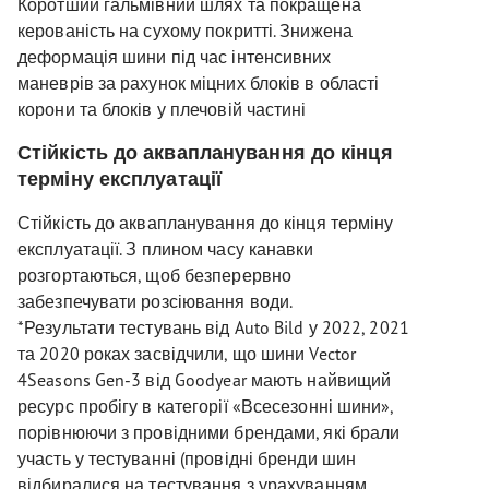
Коротший гальмівний шлях та покращена
керованість на сухому покритті. Знижена
деформація шини під час інтенсивних
маневрів за рахунок міцних блоків в області
корони та блоків у плечовій частині
Стійкість до аквапланування до кінця
терміну експлуатації
Стійкість до аквапланування до кінця терміну
експлуатації. З плином часу канавки
розгортаються, щоб безперервно
забезпечувати розсіювання води.
*Результати тестувань від Auto Bild у 2022, 2021
та 2020 роках засвідчили, що шини Vector
4Seasons Gen-3 від Goodyear мають найвищий
ресурс пробігу в категорії «Всесезонні шини»,
порівнюючи з провідними брендами, які брали
участь у тестуванні (провідні бренди шин
відбиралися на тестування з урахуванням