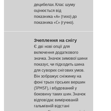
децибелах. Клас шуму
оцінюється від
показника «A» (тихо) до
показника «C» (гучно).
Зчеплення на снігу
Є дві нові опції для
включення додаткового
значка. Значок зимової шини
показує, чи підходить шина
для суворих снігових умов.
Він зображує сніжинку на
фоні трьох гірських вершин
(3PMSF), і вбудований у
боковину таких шин. Значок
відповідає вимірюваній
гальмівній відстані