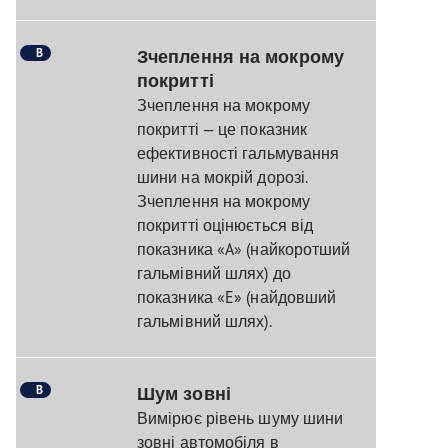
B
Зчеплення на мокрому
покритті
Зчеплення на мокрому
покритті — це показник
ефективності гальмування
шини на мокрій дорозі.
Зчеплення на мокрому
покритті оцінюється від
показника «A» (найкоротший
гальмівний шлях) до
показника «E» (найдовший
гальмівний шлях).
B
Шум зовні
Вимірює рівень шуму шини
зовні автомобіля в