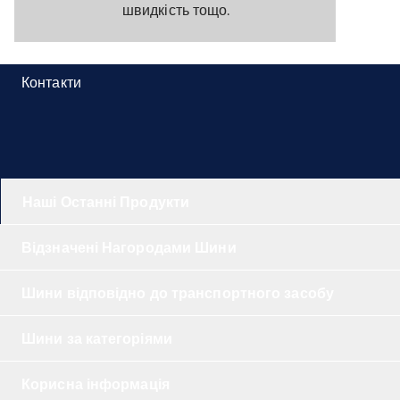
швидкість тощо.
Контакти
Наші Останні Продукти
Відзначені Нагородами Шини
Шини відповідно до транспортного засобу
Шини за категоріями
Корисна інформація