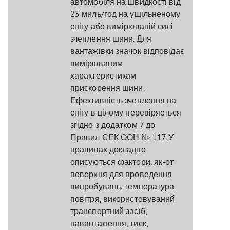
автомобіля на швидкості від
25 миль/год на ущільненому
снігу або вимірюваній силі
зчеплення шини. Для
вантажівки значок відповідає
вимірюваним
характеристикам
прискорення шини.
Ефективність зчеплення на
снігу в цілому перевіряється
згідно з додатком 7 до
Правил ЄЕК ООН № 117. У
правилах докладно
описуються фактори, як-от
поверхня для проведення
випробувань, температура
повітря, використовуваний
транспортний засіб,
навантаження, тиск,