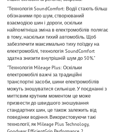
"Технологія SoundComfort: Водії стають більш
обізнаними про шум, створюваний
взаємодією шин і дороги, оскільки
найпомітніша зміна в електромобілів полягає
в тому, наскільки тихий автомобіль. Щоб
забезпечити максимально тиху поїздку на
електромобілі, технологія SoundComfort
здатна знизити внутрішній шум до 50%."
"Технологія Mileage Plus: Оскільки
електромобілі важчі за традиційні
транспортні засоби, шини електромобілів
можуть зношуватися сильніше. У поєднанні з
миттєвим крутним моментом це може
призвести до швидшого зношування
стандартних шин, це також залежить від
поведінки водіння. Використовуючи такі
технології, як Mileage Plus Technology,
Goodyear EfficientGrip Performance 2,