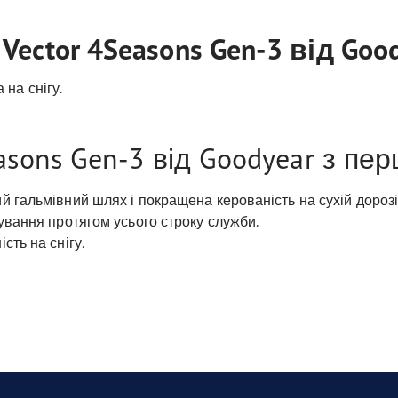
ector 4Seasons Gen-3 від Goo
 на снігу.
sons Gen-3 від Goodyear з пер
й гальмівний шлях і покращена керованість на сухій дорозі
нування протягом усього строку служби.
сть на снігу.