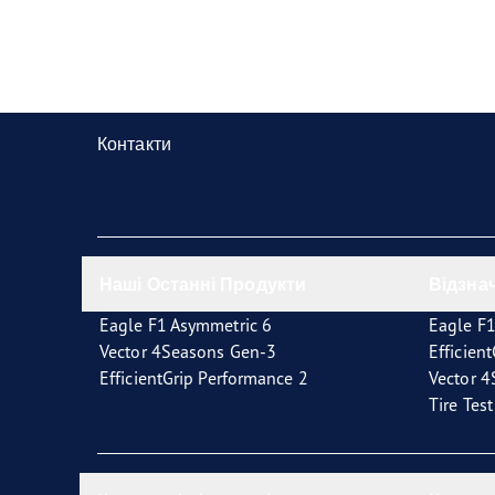
Контакти
Наші Останні Продукти
Відзна
Eagle F1 Asymmetric 6
Eagle F1
Vector 4Seasons Gen-3
Efficien
EfficientGrip Performance 2
Vector 
Tire Tes