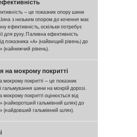
ефективність
ктивність — це показник опору шини
Шина з низьким опором до кочення має
ну ефективність, оскільки потребує
ї для руху. Паливна ефективність
ід показника «A» (найвищий рівень) до
» (найнижчий рівень).
я на мокрому покритті
 мокрому покритті — це показник
 гальмування шини на мокрій дорозі.
 мокрому покритті оцінюється від
» (найкоротший гальмівний шлях) до
» (найдовший гальмівний шлях).
і