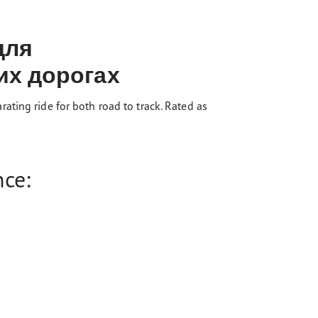
для
их дорогах
ting ride for both road to track. Rated as
nce: