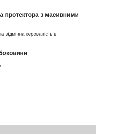
а протектора з масивними
та відмінна керованість в
 боковини
ь