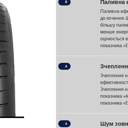
Паливна 
B
Паливна ефе
до кочення. 
більшу палив
менше енергі
оцінюється в
показника «E
Зчепленн
A
Зчеплення на
ефективності
Зчеплення на
показника «A
показника «E
Шум зовн
A