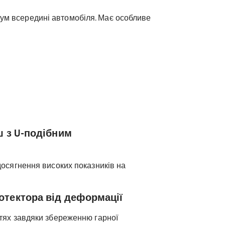
ум всередині автомобіля. Має особливе
ш з U-подібним
досягнення високих показників на
отектора від деформації
тях завдяки збереженню гарної