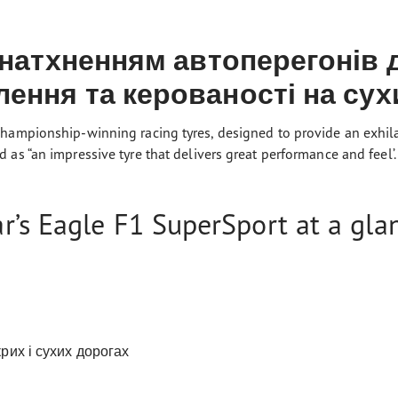
 натхненням автоперегонів 
ення та керованості на сух
hampionship-winning racing tyres, designed to provide an exhilara
as “an impressive tyre that delivers great performance and feel’.
’s Eagle F1 SuperSport at a gla
рих і сухих дорогах