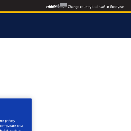
Change country
Інші сайти Goodyear
formance 3
3
ic 2
ити роботу
монструвати вам
файлів cookie»