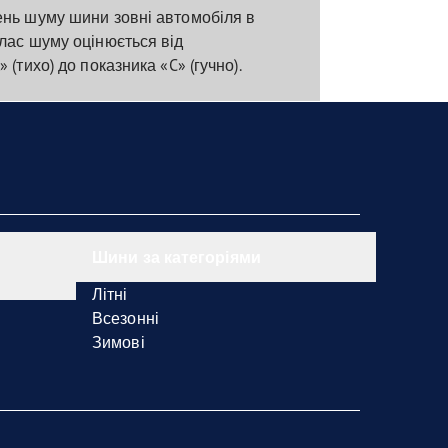
ень шуму шини зовні автомобіля в
лас шуму оцінюється від
 (тихо) до показника «C» (гучно).
Шини за категоріями
Літні
Всезонні
Зимові