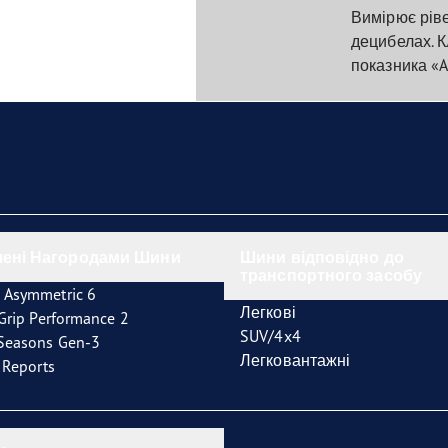
Вимірює рів
децибелах. К
показника «A»
чені Нагородами Шини
Шини відповідно до
транспортного засобу
 Asymmetric 6
Легкові
tGrip Performance 2
SUV/4x4
4Seasons Gen-3
Легковантажні
t Reports