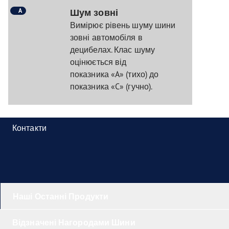
A
Шум зовні
Вимірює рівень шуму шини
зовні автомобіля в
децибелах. Клас шуму
оцінюється від
показника «A» (тихо) до
показника «C» (гучно).
Контакти
Наші Останні Продукти
Відзначені Нагородами Шини