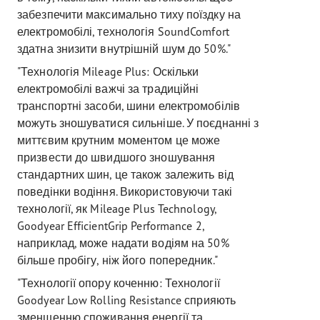
забезпечити максимально тиху поїздку на
електромобілі, технологія SoundComfort
здатна знизити внутрішній шум до 50%."
"Технологія Mileage Plus: Оскільки
електромобілі важчі за традиційні
транспортні засоби, шини електромобілів
можуть зношуватися сильніше. У поєднанні з
миттєвим крутним моментом це може
призвести до швидшого зношування
стандартних шин, це також залежить від
поведінки водіння. Використовуючи такі
технології, як Mileage Plus Technology,
Goodyear EfficientGrip Performance 2,
наприклад, може надати водіям на 50%
більше пробігу, ніж його попередник."
"Технології опору коченню: Технології
Goodyear Low Rolling Resistance сприяють
зменшенню споживання енергії та