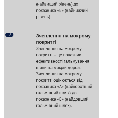
(найвищий рівень) до
показника «E» (найнижчий
рівень).
A
Зчеплення на мокрому
покритті
Зчеплення на мокрому
покритті — це показник
ефективності гальмування
шини на мокрій дорозі.
Зчеплення на мокрому
покритті оцінюється від
показника «A» (найкоротший
гальмівний шлях) до
показника «E» (найдовший
гальмівний шлях).