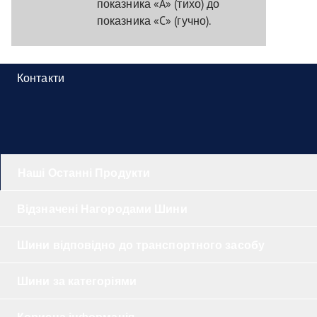
показника «A» (тихо) до
показника «C» (гучно).
Контакти
Наші Останні Продукти
Відзначені Нагородами Шини
Шини відповідно до транспортного засобу
Шини за категоріями
Корисна інформація