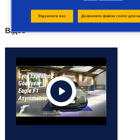
Відхилити все
Дозволити файли cookie для н
Відео