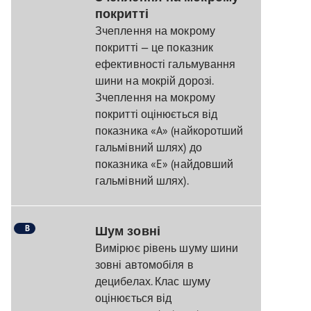
покритті
Зчеплення на мокрому
покритті — це показник
ефективності гальмування
шини на мокрій дорозі.
Зчеплення на мокрому
покритті оцінюється від
показника «A» (найкоротший
гальмівний шлях) до
показника «E» (найдовший
гальмівний шлях).
B
Шум зовні
Вимірює рівень шуму шини
зовні автомобіля в
децибелах. Клас шуму
оцінюється від