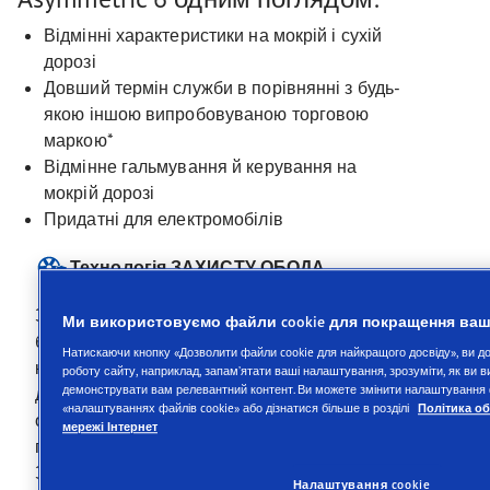
Відмінні характеристики на мокрій і сухій
дорозі
Довший термін служби в порівнянні з будь-
якою іншою випробовуваною торговою
маркою*
Відмінне гальмування й керування на
мокрій дорозі
Придатні для електромобілів
Технологія ЗАХИСТУ ОБОДА
За даної технології у нижній частині
Ми використовуємо файли cookie для покращення ваш
боковини, біля обода, шина має потовщену
Натискаючи кнопку «Дозволити файли cookie для найкращого досвіду», ви 
конструкцію, яка захищає обід та шину від
роботу сайту, наприклад, запам’ятати ваші налаштування, зрозуміти, як ви 
демонструвати вам релевантний контент. Ви можете змінити налаштування ф
дорожніх бордюрів. Має особливе
«налаштуваннях файлів cookie» або дізнатися більше в розділі
Політика о
особливе значення для автомобілів, що
мережі Інтернет
працюють у службах доставки (режим
Зупинився-і-рушив).
Налаштування cookie