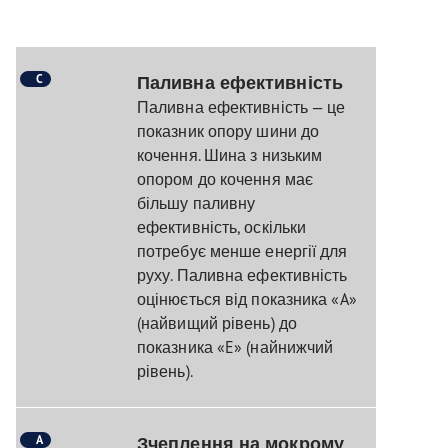
C
Паливна ефективність
Паливна ефективність — це
показник опору шини до
кочення. Шина з низьким
опором до кочення має
більшу паливну
ефективність, оскільки
потребує менше енергії для
руху. Паливна ефективність
оцінюється від показника «A»
(найвищий рівень) до
показника «E» (найнижчий
рівень).
A
Зчеплення на мокрому