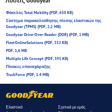
Λύσεις Goodyear
Φάκελος Total Mobility (PDF, 650 KB)
Σύστημα παρακολούθησης πίεσης ελαστικών της
Goodyear (TPMS) (PDF, 2,2 MB)
Goodyear Drive-Over-Reader (DOR) (PDF, 1 MB)
FleetOnlineSolutions (PDF, 552 KB)
PDF, 1,6 MB
Multiple Life Concept (PDF, 591 KB)
Πίνακες επαναχάραξης
TruckForce (PDF, 1.4 MB)
Ελαστικά
Σχετικά με εμάς