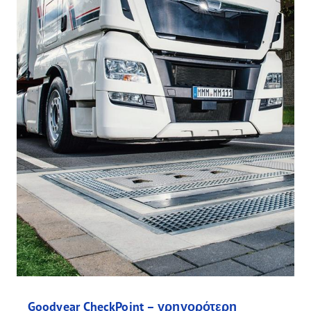
Goodyear CheckPoint – γρηγορότερη