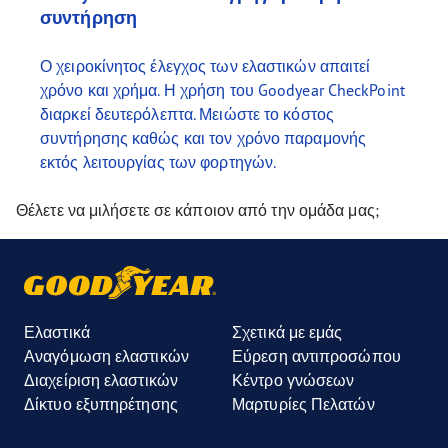
συντήρηση
Ο χειροκίνητος έλεγχος των ελαστικών απαιτεί
χρόνο και χρήμα. Η χρήση του Goodyear CheckPoint
διαρκεί δευτερόλεπτα. Μειώστε το κόστος
συντήρησης καθώς και τον χρόνο παραμονής
εκτός λειτουργίας των φορτηγών.
Θέλετε να μιλήσετε σε κάποιον από την ομάδα μας;
Ελαστικά
Σχετικά με εμάς
Αναγόμωση ελαστικών
Εύρεση αντιπροσώπου
Διαχείριση ελαστικών
Κέντρο γνώσεων
Δίκτυο εξυπηρέτησης
Μαρτυρίες Πελατών