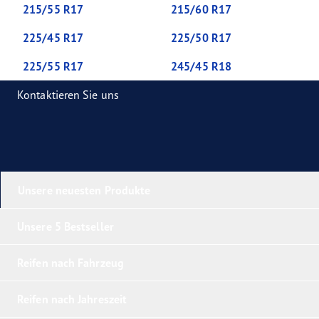
215/55 R17
215/60 R17
225/45 R17
225/50 R17
225/55 R17
245/45 R18
Kontaktieren Sie uns
Unsere neuesten Produkte
Unsere 5 Bestseller
Reifen nach Fahrzeug
Reifen nach Jahreszeit