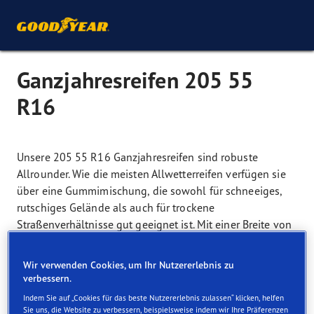
Ganzjahresreifen 205 55
R16
Unsere 205 55 R16 Ganzjahresreifen sind robuste
Allrounder. Wie die meisten Allwetterreifen verfügen sie
über eine Gummimischung, die sowohl für schneeiges,
rutschiges Gelände als auch für trockene
Straßenverhältnisse gut geeignet ist. Mit einer Breite von
205 mm und 16 Zoll sind sie eher schmal und leicht.
Entsprechend niedrig ist der Rollwiderstand der 205 55
Wir verwenden Cookies, um Ihr Nutzererlebnis zu
R16 Allwetter-Modelle – das wirkt sich positiv auf den
verbessern.
Spritverbrauch aus. Besonders beim Anfahren auf
Indem Sie auf „Cookies für das beste Nutzererlebnis zulassen“ klicken, helfen
schneeigem Untergrund können die eher schmalen 16-
Sie uns, die Website zu verbessern, beispielsweise indem wir Ihre Präferenzen