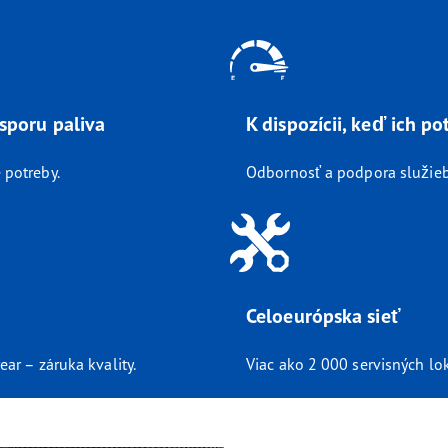
sporu paliva
K dispozícii, keď ich po
 potreby.
Odbornosť a podpora služieb T
Celoeurópska sieť
ar – záruka kvality.
Viac ako 2 000 servisných lok