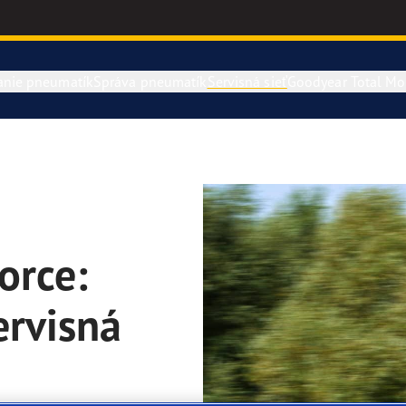
anie pneumatík
Správa pneumatík
Servisná sieť
Goodyear Total Mob
orce:
ervisná