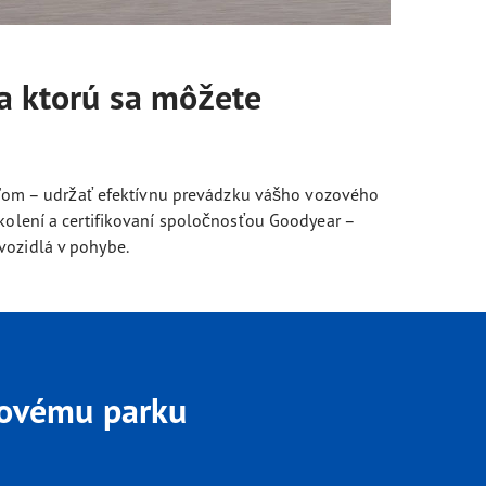
na ktorú sa môžete
ieľom – udržať efektívnu prevádzku vášho vozového
kolení a certifikovaní spoločnosťou Goodyear –
vozidlá v pohybe.
zovému parku