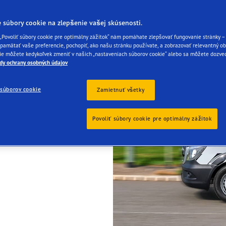
 súbory cookie na zlepšenie vašej skúsenosti.
 „Povoliť súbory cookie pre optimálny zážitok“ nám pomáhate zlepšovať fungovanie stránky – 
amätať vaše preferencie, pochopiť, ako našu stránku používate, a zobrazovať relevantný ob
ie môžete kedykoľvek zmeniť v našich „nastaveniach súborov cookie“ alebo sa môžete dozved
dy ochrany osobných údajov
súborov cookie
Zamietnuť všetky
Povoliť súbory cookie pre optimálny zážitok