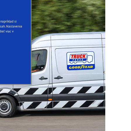
napríklad si
sah. Nastavenia
ieť viac v