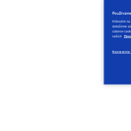
Používame
Kliknutím na
dokážeme zap
súborov cook
našich
Zása
Nastavenia 