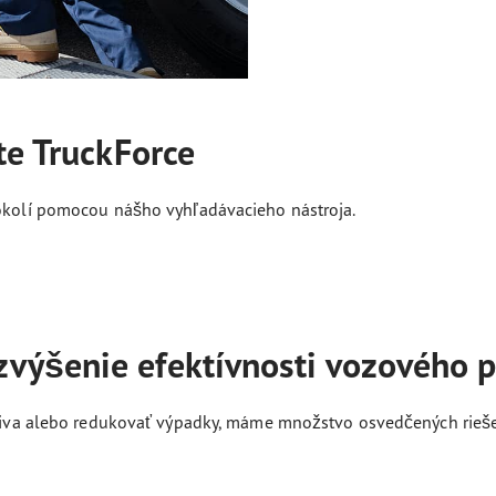
te TruckForce
 okolí pomocou nášho vyhľadávacieho nástroja.
výšenie efektívnosti vozového 
paliva alebo redukovať výpadky, máme množstvo osvedčených rieš