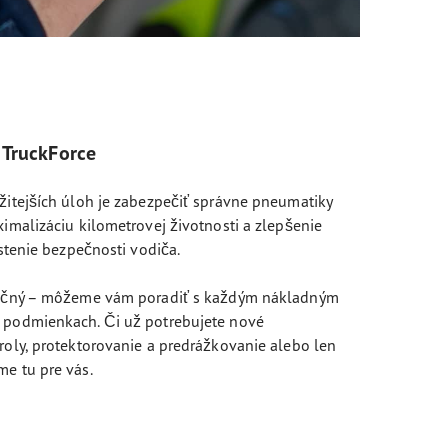
 TruckForce
žitejších úloh je zabezpečiť správne pneumatiky
ximalizáciu kilometrovej životnosti a zlepšenie
istenie bezpečnosti vodiča.
nečný – môžeme vám poradiť s každým nákladným
 podmienkach. Či už potrebujete nové
roly, protektorovanie a predrážkovanie alebo len
e tu pre vás.