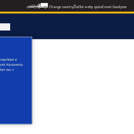
Change country
Ďalšie weby spoločnosti Goodyear
ility
napríklad si
sah. Nastavenia
ieť viac v