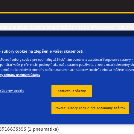
anie pneumatík
Správa pneumatík
Servisná sieť
Goodyear Total Mob
 súbory cookie na zlepšenie vašej skúsenosti.
 „Povoliť súbory cookie pre optimálny zážitok“ nám pomáhate zlepšovať fungovanie stránky – 
amätať vaše preferencie, pochopiť, ako našu stránku používate, a zobrazovať relevantný ob
ie môžete kedykoľvek zmeniť v našich „nastaveniach súborov cookie“ alebo sa môžete dozved
dy ochrany osobných údajov
a stiahnutie z trhu (3 pneumatiky):
súborov cookie
Zamietnuť všetky
Povoliť súbory cookie pre optimálny zážitok
Grip Coach HL vyrobených v:
 8914435256 (1 pneumatika),
52 8916633353 (1 pneumatika)