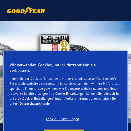
Wir verwenden Cookies, um Ihr Nutzererlebnis zu
verbessern.
Indem Sie auf „Cookies für das beste Nutzererlebnis zulassen“ klicken, helfen
Sie uns, die Website zu verbessern, beispielsweise indem wir Ihre Präferenzen
speichern, Erkenntnisse gewinnen, wie Sie unsere Website nutzen, und Ihnen
relevante Inhalte anzeigen. Ihre Cookie-Einstellungen können Sie jederzeit in
unseren „Cookie-Einstellungen“ ändern. Weitere Informationen erhalten Sie
unter
Datenschutzrichtlinie
Cookie-Einstellungen