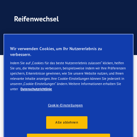
Reifenwechsel
Wann Sie Ihre Reifen ersetzen
Wir verwenden Cookies, um Ihr Nutzererlebnis zu
verbessern.
Indem Sie auf „Cookies für das beste Nutzererlebnis zulassen“ klicken, helfen
Reifenwechsel
Sie uns, die Website zu verbessern, beispielsweise indem wir Ihre Präferenzen
speichern, Erkenntnisse gewinnen, wie Sie unsere Website nutzen, und Ihnen
relevante Inhalte anzeigen. Ihre Cookie-Einstellungen können Sie jederzeit in
Jeder noch so gute Reifen nutzt sich irgendwann ab und
unseren „Cookie-Einstellungen“ ändern. Weitere Informationen erhalten Sie
dann wird es Zeit für einen Reifenwechsel.
unter
Datenschutzrichtlinie
Wann dieser Zeitpunkt gekommen ist, hängt von
Cookie-Einstellungen
mehreren Faktoren ab, wie z. B. Ihrem Fahrstil, den
Strassenverhältnissen vor Ort und der Reifenpflege.
Alle ablehnen