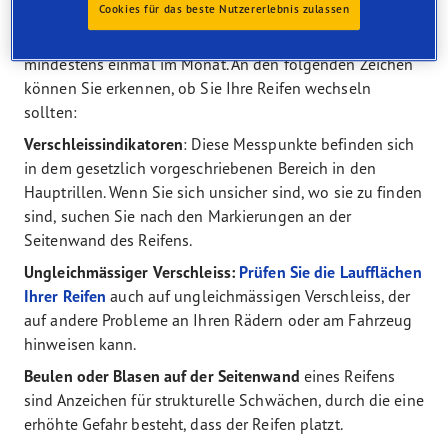
Wann ist es Zeit für einen Reifenwechsel?
Cookies für das beste Nutzererlebnis zulassen
Sie sollten Ihre Reifen regelmässig kontrollieren –
mindestens einmal im Monat. An den folgenden Zeichen
können Sie erkennen, ob Sie Ihre Reifen wechseln
sollten:
Verschleissindikatoren
: Diese Messpunkte befinden sich
in dem gesetzlich vorgeschriebenen Bereich in den
Hauptrillen. Wenn Sie sich unsicher sind, wo sie zu finden
sind, suchen Sie nach den Markierungen an der
Seitenwand des Reifens.
Ungleichmässiger Verschleiss:
Prüfen Sie die Laufflächen
Ihrer Reifen
auch auf ungleichmässigen Verschleiss, der
auf andere Probleme an Ihren Rädern oder am Fahrzeug
hinweisen kann.
Beulen oder Blasen auf der Seitenwand
eines Reifens
sind Anzeichen für strukturelle Schwächen, durch die eine
erhöhte Gefahr besteht, dass der Reifen platzt.