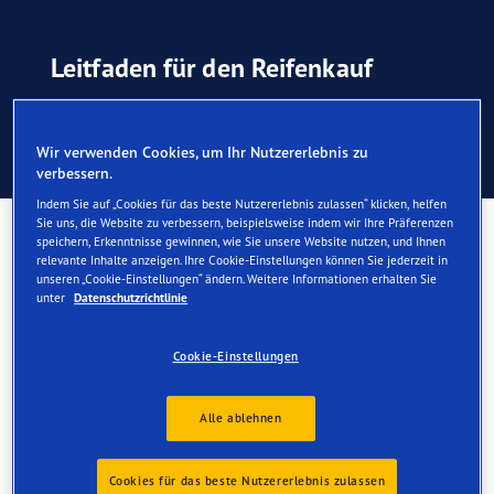
Leitfaden für den Reifenkauf
Wir verwenden Cookies, um Ihr Nutzererlebnis zu
Unabhängige Reifen-Tests
verbessern.
Indem Sie auf „Cookies für das beste Nutzererlebnis zulassen“ klicken, helfen
Sie uns, die Website zu verbessern, beispielsweise indem wir Ihre Präferenzen
Unabhängige Reifen-Tests
speichern, Erkenntnisse gewinnen, wie Sie unsere Website nutzen, und Ihnen
relevante Inhalte anzeigen. Ihre Cookie-Einstellungen können Sie jederzeit in
unseren „Cookie-Einstellungen“ ändern. Weitere Informationen erhalten Sie
Goodyear lässt seine Reifen regelmäßig von
unter
Datenschutzrichtlinie
unabhängigen Prüfinstituten, Zeitschriften und
Automobilclubs testen.
Cookie-Einstellungen
Alle ablehnen
Cookies für das beste Nutzererlebnis zulassen