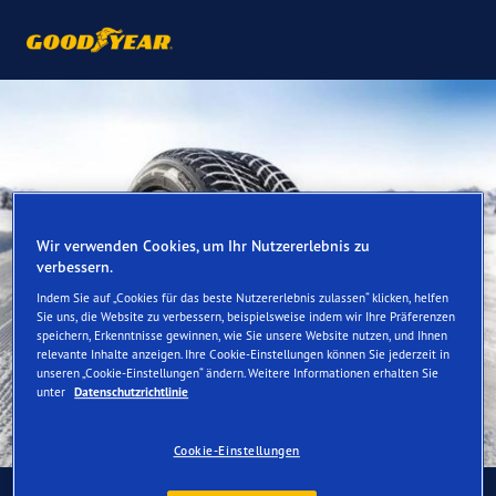
Wir verwenden Cookies, um Ihr Nutzererlebnis zu
verbessern.
Indem Sie auf „Cookies für das beste Nutzererlebnis zulassen“ klicken, helfen
Sie uns, die Website zu verbessern, beispielsweise indem wir Ihre Präferenzen
speichern, Erkenntnisse gewinnen, wie Sie unsere Website nutzen, und Ihnen
relevante Inhalte anzeigen. Ihre Cookie-Einstellungen können Sie jederzeit in
unseren „Cookie-Einstellungen“ ändern. Weitere Informationen erhalten Sie
unter
Datenschutzrichtlinie
Cookie-Einstellungen