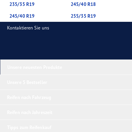
235/35 R19
245/40 R18
245/40 R19
255/35 R19
Kontaktieren Sie uns
Unsere neuesten Produkte
Unsere 5 Bestseller
Reifen nach Fahrzeug
Reifen nach Jahreszeit
Tipps zum Reifenkauf