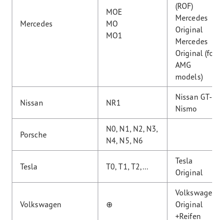
(ROF)
MOE
Mercedes
Mercedes
MO
Original
MO1
Mercedes
Original (for
AMG
models)
Nissan GT-R
Nissan
NR1
Nismo
N0, N1, N2, N3,
Porsche
N4, N5, N6
Tesla
Tesla
T0, T1, T2,…
Original
Volkswagen
Volkswagen
⊕
Original
+Reifen