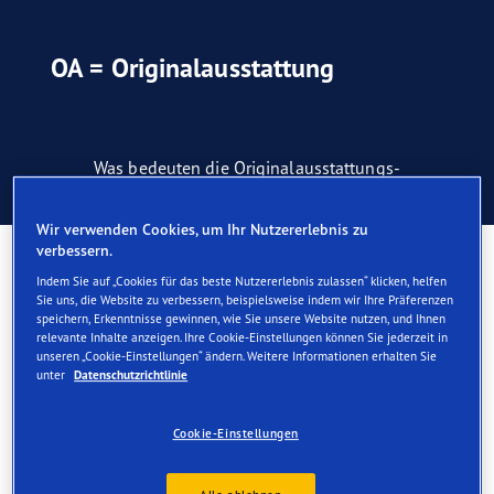
OA = Originalausstattung
Was bedeuten die Originalausstattungs-
Kennzeichnungen an den Reifen?
Wir verwenden Cookies, um Ihr Nutzererlebnis zu
verbessern.
Was bedeuten die
Indem Sie auf „Cookies für das beste Nutzererlebnis zulassen“ klicken, helfen
Originalausstattungs-
Sie uns, die Website zu verbessern, beispielsweise indem wir Ihre Präferenzen
speichern, Erkenntnisse gewinnen, wie Sie unsere Website nutzen, und Ihnen
relevante Inhalte anzeigen. Ihre Cookie-Einstellungen können Sie jederzeit in
Kennzeichnungen an den
unseren „Cookie-Einstellungen“ ändern. Weitere Informationen erhalten Sie
unter
Datenschutzrichtlinie
Reifen?
Cookie-Einstellungen
To show that replacement tyres are engineered to original
equipment standards, an OE marking is embossed into