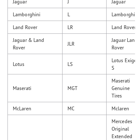
Jaguar
J
Jaguar
Lamborghini
L
Lamborghini
Land Rover
LR
Land Rover
Jaguar & Land
Jaguar Land
JLR
Rover
Rover
Lotus Exige
Lotus
LS
S
Maserati
Maserati
MGT
Genuine
Tires
McLaren
MC
Mclaren
Mercedes
Original
Extended