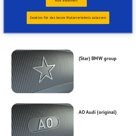
Alle ablehnen
the sidewall of a tyre, showing which car manufacturer it
has been designed for.
Cookies für das beste Nutzererlebnis zulassen
Goodyear is one of the leading brands in OE with over
600 approvals from more than 30 vehicle manufacturers.
(Star) BMW group
AO Audi (original)