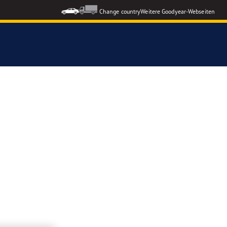
Change country
Weitere Goodyear-Webseiten
ons GEN-3
formance 3
nzeigen