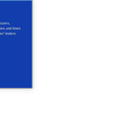
essern,
zen, und Ihnen
en“ ändern.