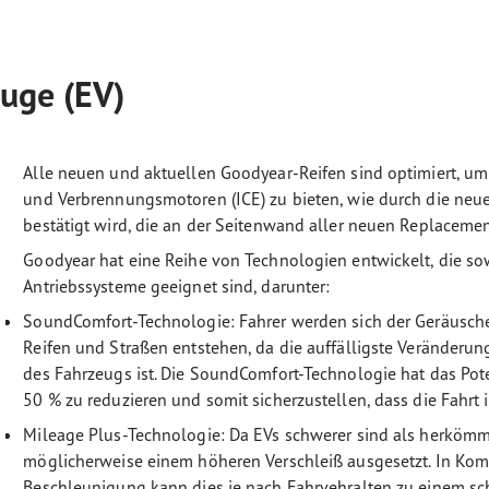
euge (EV)
Alle neuen und aktuellen Goodyear-Reifen sind optimiert, um
und Verbrennungsmotoren (ICE) zu bieten, wie durch die ne
bestätigt wird, die an der Seitenwand aller neuen Replaceme
Goodyear hat eine Reihe von Technologien entwickelt, die sow
Antriebssysteme geeignet sind, darunter:
SoundComfort-Technologie: Fahrer werden sich der Geräusche 
Reifen und Straßen entstehen, da die auffälligste Veränderu
des Fahrzeugs ist. Die SoundComfort-Technologie hat das Pot
50 % zu reduzieren und somit sicherzustellen, dass die Fahrt 
Mileage Plus-Technologie: Da EVs schwerer sind als herkömml
möglicherweise einem höheren Verschleiß ausgesetzt. In Kom
Beschleunigung kann dies je nach Fahrvehralten zu einem sc