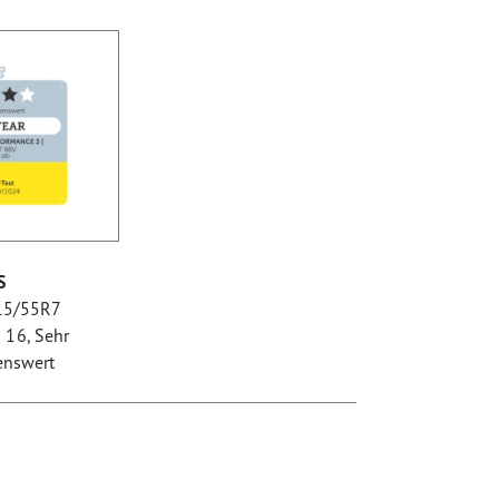
S
215/55R7
 16, Sehr
enswert