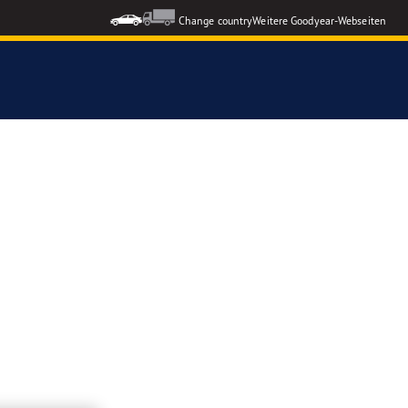
Change country
Weitere Goodyear-Webseiten
ons GEN-3
formance 3
nzeigen