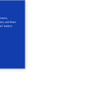
essern,
zen, und Ihnen
en“ ändern.