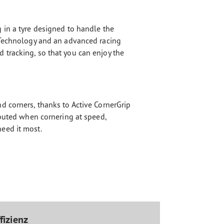
 in a tyre designed to handle the
 Technology and an advanced racing
tracking, so that you can enjoy the
d corners, thanks to Active CornerGrip
ibuted when cornering at speed,
eed it most.
fizienz