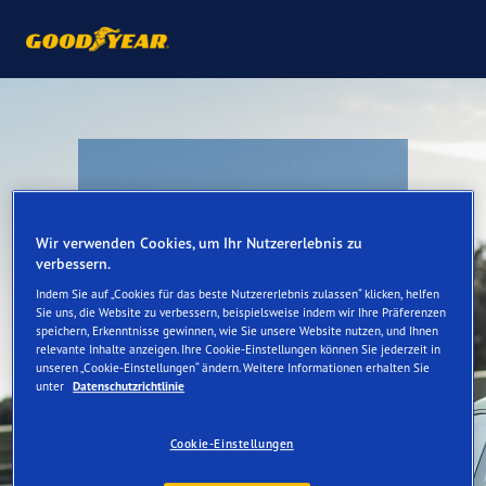
Goodyear
Wir verwenden Cookies, um Ihr Nutzererlebnis zu
verbessern.
Cashback
Indem Sie auf „Cookies für das beste Nutzererlebnis zulassen“ klicken, helfen
Sie uns, die Website zu verbessern, beispielsweise indem wir Ihre Präferenzen
speichern, Erkenntnisse gewinnen, wie Sie unsere Website nutzen, und Ihnen
relevante Inhalte anzeigen. Ihre Cookie-Einstellungen können Sie jederzeit in
unseren „Cookie-Einstellungen“ ändern. Weitere Informationen erhalten Sie
unter
Datenschutzrichtlinie
DE: Erhalten Sie bis zu CHF 50.–
Cashback beim Kauf eines Satzes
Sommer- oder Ganzjahresreifen.
Cookie-Einstellungen
FR: Recevez jusqu'à CHF 50 de