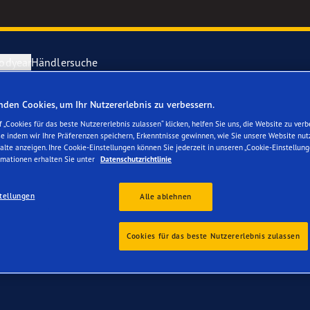
odyear
Händlersuche
den Cookies, um Ihr Nutzererlebnis zu verbessern.
 für Ihren VW Sharan
ichtige Reifenpflege
year erforscht Schnee
Vector 4Seas
 „Cookies für das beste Nutzererlebnis zulassen“ klicken, helfen Sie uns, die Website zu verb
se indem wir Ihre Präferenzen speichern, Erkenntnisse gewinnen, wie Sie unsere Website nut
alte anzeigen. Ihre Cookie-Einstellungen können Sie jederzeit in unseren „Cookie-Einstellung
parieren Sie einen Platten
year-Blimp
UltraGrip Per
rmationen erhalten Sie unter
Datenschutzrichtlinie
tellungen
year RACING
Alle Reifen a
Alle ablehnen
e F1 SuperSport-Reihe
Cookies für das beste Nutzererlebnis zulassen
ientGrip Performance 2