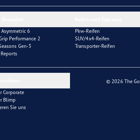
e F1 Asymmetric 6
 Bestseller
Reifen nach Fahrzeug
 Asymmetric 6
Pkw-Reifen
tGrip Performance 2
SUV/4x4-Reifen
4Seasons Gen-3
Transporter-Reifen
t Reports
ernehmen
© 2026 The Go
r Corporate
r Blimp
eren Sie uns