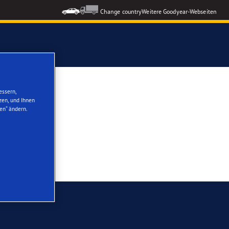
Change country
Weitere Goodyear-Webseiten
ons GEN-3
essern,
zen, und Ihnen
en“ ändern.
formance 3
nzeigen