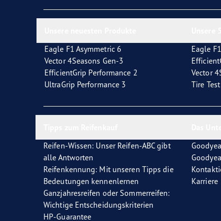
Reifen-Glossar
Welcher Reifentyp sind Sie?
Eagl
Unsere neuesten Produkte
Unsere 5
Eagle F1 Asymmetric 6
Eagle F1
Vector 4Seasons Gen-3
Efficien
EfficientGrip Performance 2
Vector 
UltraGrip Performance 3
Tire Tes
Tipps zum Reifenkauf
Das Unt
Reifen-Wissen: Unser Reifen-ABC gibt
Goodyea
alle Antworten
Goodyea
Reifenkennung: Mit unseren Tipps die
Kontakti
Bedeutungen kennenlernen
Karriere
Ganzjahresreifen oder Sommerreifen:
Wichtige Entscheidungskriterien
HP-Guarantee