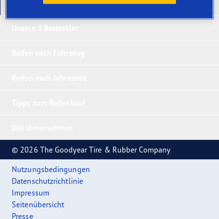
Unsere neuesten Produkte
Unsere 5 Bestseller
Reifen nach Fahrzeug
Reifen nach Jahreszeit
Tipps zum Reifenkauf
Das Unternehmen
© 2026 The Goodyear Tire & Rubber Company
Nutzungsbedingungen
Datenschutzrichtlinie
Impressum
Seitenübersicht
Presse