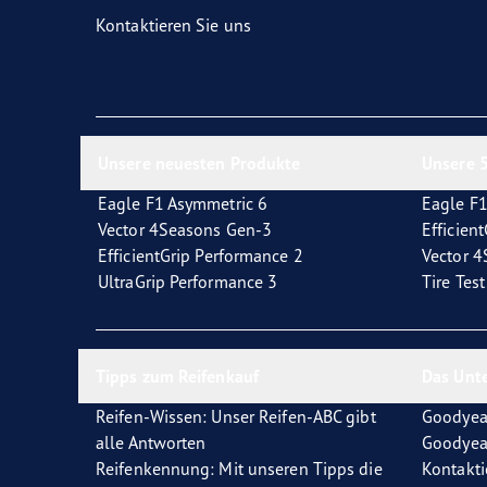
Reifen-Glossar
Welcher Reifentyp sind Sie?
Eagl
Kontaktieren Sie uns
Unsere neuesten Produkte
Unsere 5
Eagle F1 Asymmetric 6
Eagle F1
Vector 4Seasons Gen-3
Efficien
EfficientGrip Performance 2
Vector 
UltraGrip Performance 3
Tire Tes
Tipps zum Reifenkauf
Das Unt
Reifen-Wissen: Unser Reifen-ABC gibt
Goodyea
alle Antworten
Goodyea
Reifenkennung: Mit unseren Tipps die
Kontakti