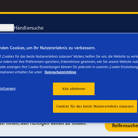
odyear
Händlersuche
den Cookies, um Ihr Nutzererlebnis zu verbessern.
n passen perfekt auf
ichtige Reifenpflege
year erforscht Schnee
Vector 4Seas
 „Cookies für das beste Nutzererlebnis zulassen“ klicken, helfen Sie uns, die Website zu verb
se indem wir Ihre Präferenzen speichern, Erkenntnisse gewinnen, wie Sie unsere Website nut
alte anzeigen. Ihre Cookie-Einstellungen können Sie jederzeit in unseren „Cookie-Einstellung
parieren Sie einen Platten
year-Blimp
UltraGrip Per
rmationen erhalten Sie unter
Datenschutzrichtlinie
year RACING
Alle Reifen a
tellungen
Alle ablehnen
unabhängigen Tests ausgezeichnet. Wir sind führend bei den
inden Sie die meisten mit „A“ bewerteten Reifen am Markt.
 von Opel – häufig gehören sie bereits zur Erstausrüstung.
e F1 SuperSport-Reihe
Cookies für das beste Nutzererlebnis zulassen
en Ihnen, den richtigen Reifen zu finden.
ientGrip Performance 2
Reifensuch