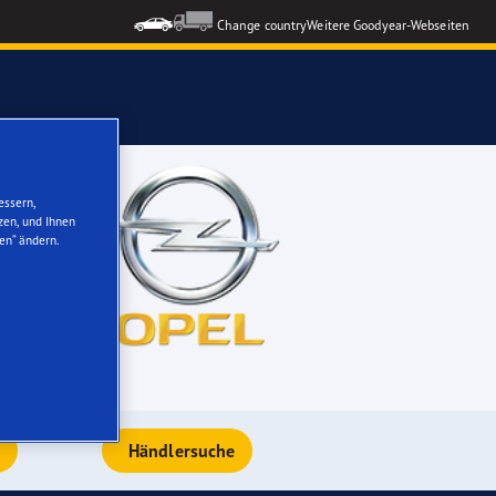
Change country
Weitere Goodyear-Webseiten
ons GEN-3
essern,
zen, und Ihnen
en“ ändern.
formance 3
nzeigen
e
Händlersuche