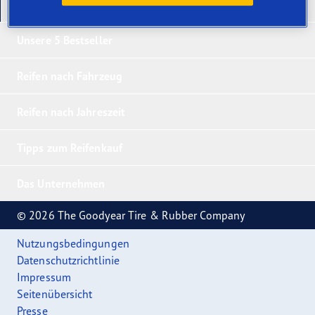
Unsere neuesten Produkte
Unsere 5 Bestseller
Reifen nach Fahrzeug
Reifen nach Jahreszeit
Tipps zum Reifenkauf
Das Unternehmen
© 2026 The Goodyear Tire & Rubber Company
Nutzungsbedingungen
Datenschutzrichtlinie
Impressum
Seitenübersicht
Presse