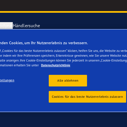
odyear
Händlersuche
den Cookies, um Ihr Nutzererlebnis zu verbessern.
r Ihren BMW M5
ichtige Reifenpflege
year erforscht Schnee
Vector 4Seas
 „Cookies für das beste Nutzererlebnis zulassen“ klicken, helfen Sie uns, die Website zu verb
se indem wir Ihre Präferenzen speichern, Erkenntnisse gewinnen, wie Sie unsere Website nut
alte anzeigen. Ihre Cookie-Einstellungen können Sie jederzeit in unseren „Cookie-Einstellung
parieren Sie einen Platten
year-Blimp
UltraGrip Per
rmationen erhalten Sie unter
Datenschutzrichtlinie
tellungen
year RACING
Alle Reifen a
Alle ablehnen
e F1 SuperSport-Reihe
Cookies für das beste Nutzererlebnis zulassen
ientGrip Performance 2