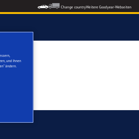
Change country
Weitere Goodyear-Webseiten
ons GEN-3
essern,
zen, und Ihnen
en“ ändern.
formance 3
nzeigen