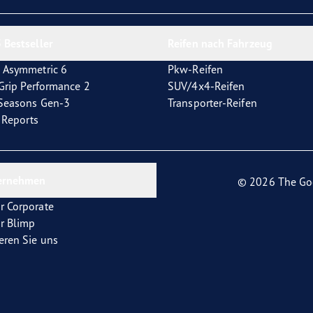
e F1 Asymmetric 6
 Bestseller
Reifen nach Fahrzeug
 Asymmetric 6
Pkw-Reifen
tGrip Performance 2
SUV/4x4-Reifen
4Seasons Gen-3
Transporter-Reifen
t Reports
ernehmen
© 2026 The Go
r Corporate
r Blimp
eren Sie uns