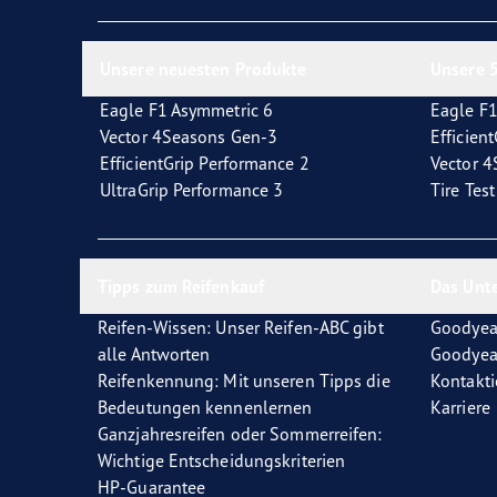
Reifen-Glossar
Welcher Reifentyp sind Sie?
Eagl
Unsere neuesten Produkte
Unsere 5
Eagle F1 Asymmetric 6
Eagle F1
Vector 4Seasons Gen-3
Efficien
EfficientGrip Performance 2
Vector 
UltraGrip Performance 3
Tire Tes
Tipps zum Reifenkauf
Das Unt
Reifen-Wissen: Unser Reifen-ABC gibt
Goodyea
alle Antworten
Goodyea
Reifenkennung: Mit unseren Tipps die
Kontakti
Bedeutungen kennenlernen
Karriere
Ganzjahresreifen oder Sommerreifen:
Wichtige Entscheidungskriterien
HP-Guarantee