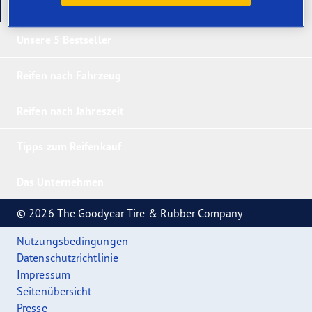
Unsere neuesten Produkte
Unsere 5 Bestseller
Reifen nach Fahrzeug
Reifen nach Jahreszeit
Tipps zum Reifenkauf
Das Unternehmen
© 2026 The Goodyear Tire & Rubber Company
Nutzungsbedingungen
Datenschutzrichtlinie
Impressum
Seitenübersicht
Presse