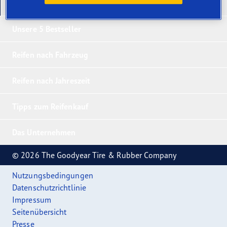
Unsere neuesten Produkte
Unsere 5 Bestseller
Reifen nach Fahrzeug
Reifen nach Jahreszeit
Tipps zum Reifenkauf
Das Unternehmen
© 2026 The Goodyear Tire & Rubber Company
Nutzungsbedingungen
Datenschutzrichtlinie
Impressum
Seitenübersicht
Presse