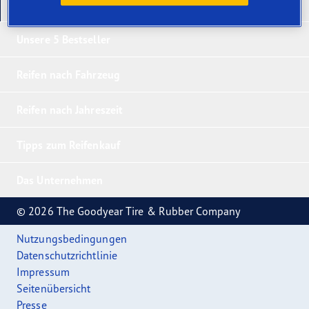
Unsere neuesten Produkte
Unsere 5 Bestseller
Reifen nach Fahrzeug
Reifen nach Jahreszeit
Tipps zum Reifenkauf
Das Unternehmen
© 2026 The Goodyear Tire & Rubber Company
Nutzungsbedingungen
Datenschutzrichtlinie
Impressum
Seitenübersicht
Presse