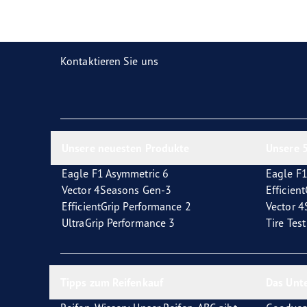
Reifen-Glossar
Welcher Reifentyp sind Sie?
Eagl
Kontaktieren Sie uns
Unsere neuesten Produkte
Unsere 5
Eagle F1 Asymmetric 6
Eagle F1
Vector 4Seasons Gen-3
Efficien
EfficientGrip Performance 2
Vector 
UltraGrip Performance 3
Tire Tes
Tipps zum Reifenkauf
Das Unt