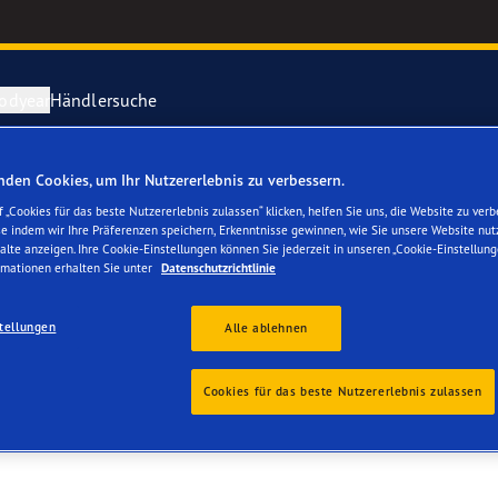
odyear
Händlersuche
den Cookies, um Ihr Nutzererlebnis zu verbessern.
ichtige Reifenpflege
year erforscht Schnee
Vector 4Seas
 „Cookies für das beste Nutzererlebnis zulassen“ klicken, helfen Sie uns, die Website zu verb
se indem wir Ihre Präferenzen speichern, Erkenntnisse gewinnen, wie Sie unsere Website nut
UTOHAUS ZÜRICH-ALT
alte anzeigen. Ihre Cookie-Einstellungen können Sie jederzeit in unseren „Cookie-Einstellung
parieren Sie einen Platten
year-Blimp
UltraGrip Per
rmationen erhalten Sie unter
Datenschutzrichtlinie
year RACING
Alle Reifen a
tellungen
Alle ablehnen
e F1 SuperSport-Reihe
Cookies für das beste Nutzererlebnis zulassen
ientGrip Performance 2