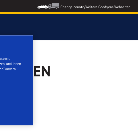
Change country
Weitere Goodyear-Webseiten
ons GEN-3
essern,
zen, und Ihnen
STÄTTEN
en“ ändern.
formance 3
nzeigen