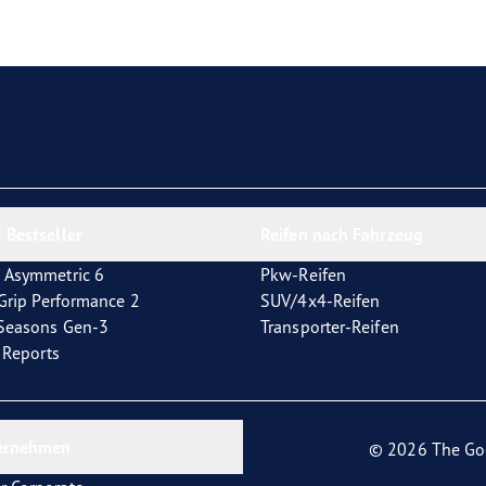
e F1 Asymmetric 6
 Bestseller
Reifen nach Fahrzeug
 Asymmetric 6
Pkw-Reifen
tGrip Performance 2
SUV/4x4-Reifen
4Seasons Gen-3
Transporter-Reifen
t Reports
ernehmen
© 2026 The Go