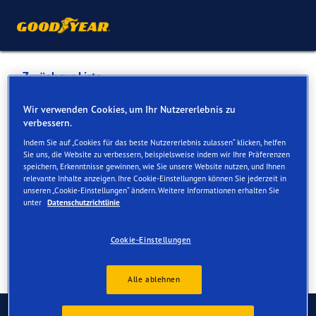
Zurück zur Liste
PNEUHAUS LUEGISLAND AG
Wir verwenden Cookies, um Ihr Nutzererlebnis zu
verbessern.
Indem Sie auf „Cookies für das beste Nutzererlebnis zulassen“ klicken, helfen
Dienste online und vor Ort verfügbar
Sie uns, die Website zu verbessern, beispielsweise indem wir Ihre Präferenzen
speichern, Erkenntnisse gewinnen, wie Sie unsere Website nutzen, und Ihnen
relevante Inhalte anzeigen. Ihre Cookie-Einstellungen können Sie jederzeit in
unseren „Cookie-Einstellungen“ ändern. Weitere Informationen erhalten Sie
Kontakt
Serviceleistungen
unter
Datenschutzrichtlinie
Cookie-Einstellungen
Alle ablehnen
Kontaktieren Sie uns