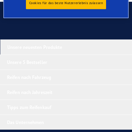
Cookies für das beste Nutzererlebnis zulassen
Kontaktieren Sie uns
Unsere neuesten Produkte
Unsere 5 Bestseller
Reifen nach Fahrzeug
Reifen nach Jahreszeit
Tipps zum Reifenkauf
Das Unternehmen