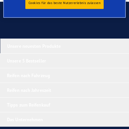
Cookies für das beste Nutzererlebnis zulassen
Kontaktieren Sie uns
Unsere neuesten Produkte
Unsere 5 Bestseller
Reifen nach Fahrzeug
Reifen nach Jahreszeit
Tipps zum Reifenkauf
Das Unternehmen