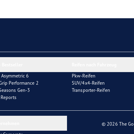
e F1 Asymmetric 6
 Bestseller
Reifen nach Fahrzeug
 Asymmetric 6
Pkw-Reifen
tGrip Performance 2
SUV/4x4-Reifen
4Seasons Gen-3
Transporter-Reifen
t Reports
ernehmen
© 2026 The Go