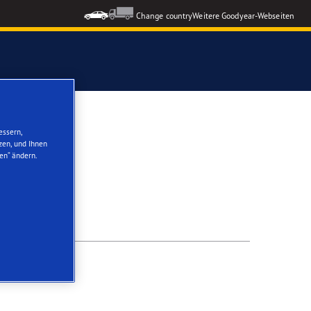
Change country
Weitere Goodyear-Webseiten
ons GEN-3
essern,
zen, und Ihnen
en“ ändern.
formance 3
nzeigen