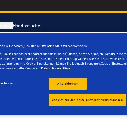
odyear
Händlersuche
den Cookies, um Ihr Nutzererlebnis zu verbessern.
ichtige Reifenpflege
year erforscht Schnee
Vector 4Seas
 „Cookies für das beste Nutzererlebnis zulassen“ klicken, helfen Sie uns, die Website zu verb
se indem wir Ihre Präferenzen speichern, Erkenntnisse gewinnen, wie Sie unsere Website nut
E U. MUELLER
alte anzeigen. Ihre Cookie-Einstellungen können Sie jederzeit in unseren „Cookie-Einstellung
parieren Sie einen Platten
year-Blimp
UltraGrip Per
rmationen erhalten Sie unter
Datenschutzrichtlinie
year RACING
Alle Reifen a
tellungen
Alle ablehnen
e F1 SuperSport-Reihe
Cookies für das beste Nutzererlebnis zulassen
ientGrip Performance 2