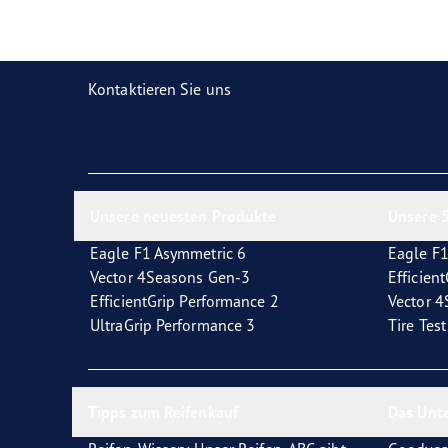
Reifen-Glossar
Welcher Reifentyp sind Sie?
Eagl
Kontaktieren Sie uns
Unsere neuesten Produkte
Unsere 5
Eagle F1 Asymmetric 6
Eagle F1
Vector 4Seasons Gen-3
Efficien
EfficientGrip Performance 2
Vector 
UltraGrip Performance 3
Tire Tes
Tipps zum Reifenkauf
Das Unt