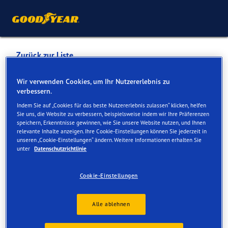
Zurück zur Liste
EMIL FREY AG AUTOPARK ST.
Wir verwenden Cookies, um Ihr Nutzererlebnis zu
verbessern.
GALLEN
Indem Sie auf „Cookies für das beste Nutzererlebnis zulassen“ klicken, helfen
Sie uns, die Website zu verbessern, beispielsweise indem wir Ihre Präferenzen
speichern, Erkenntnisse gewinnen, wie Sie unsere Website nutzen, und Ihnen
Dienste online und vor Ort verfügbar
relevante Inhalte anzeigen. Ihre Cookie-Einstellungen können Sie jederzeit in
unseren „Cookie-Einstellungen“ ändern. Weitere Informationen erhalten Sie
unter
Datenschutzrichtlinie
Kontakt
Serviceleistungen
Cookie-Einstellungen
Alle ablehnen