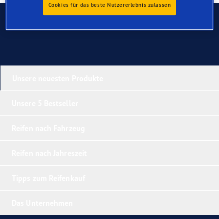
Cookies für das beste Nutzererlebnis zulassen
Kontaktieren Sie uns
Unsere neuesten Produkte
Unsere 5 Bestseller
Reifen nach Fahrzeug
Reifen nach Jahreszeit
Tipps zum Reifenkauf
Das Unternehmen