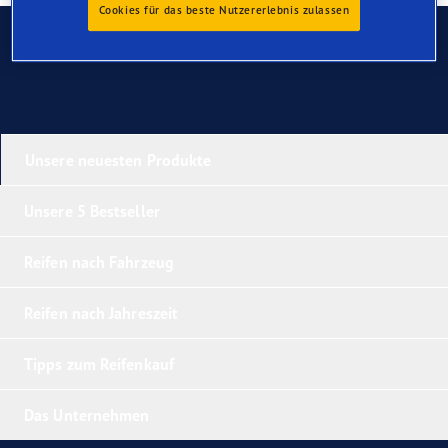
Cookies für das beste Nutzererlebnis zulassen
Kontaktieren Sie uns
Unsere neuesten Produkte
Unsere 5 Bestseller
Reifen nach Fahrzeug
Reifen nach Jahreszeit
Tipps zum Reifenkauf
Das Unternehmen