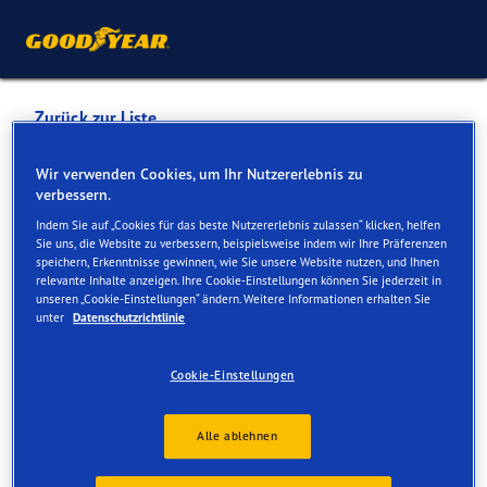
Zurück zur Liste
Garage Olympic A. Antille
Wir verwenden Cookies, um Ihr Nutzererlebnis zu
verbessern.
Sion SA
Indem Sie auf „Cookies für das beste Nutzererlebnis zulassen“ klicken, helfen
Sie uns, die Website zu verbessern, beispielsweise indem wir Ihre Präferenzen
speichern, Erkenntnisse gewinnen, wie Sie unsere Website nutzen, und Ihnen
Dienste online und vor Ort verfügbar
relevante Inhalte anzeigen. Ihre Cookie-Einstellungen können Sie jederzeit in
unseren „Cookie-Einstellungen“ ändern. Weitere Informationen erhalten Sie
unter
Datenschutzrichtlinie
Kontakt
Serviceleistungen
Cookie-Einstellungen
Alle ablehnen