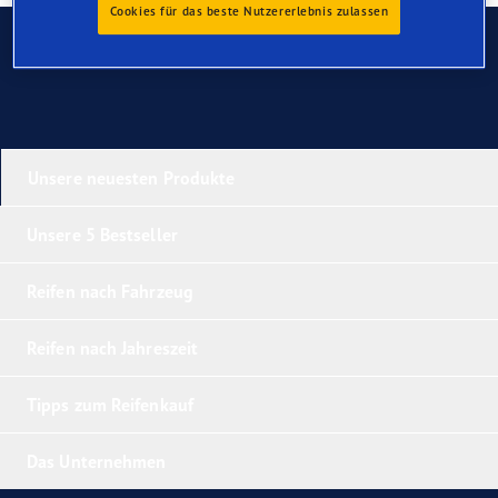
Cookies für das beste Nutzererlebnis zulassen
Kontaktieren Sie uns
Unsere neuesten Produkte
Unsere 5 Bestseller
Reifen nach Fahrzeug
Reifen nach Jahreszeit
Tipps zum Reifenkauf
Das Unternehmen