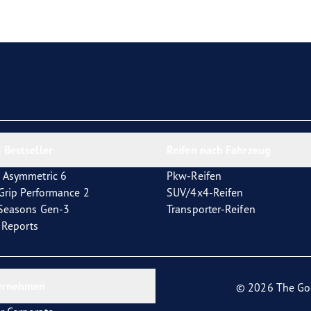
e F1 Asymmetric 6
 Bestseller
Reifen nach Fahrzeug
 Asymmetric 6
Pkw-Reifen
tGrip Performance 2
SUV/4x4-Reifen
4Seasons Gen-3
Transporter-Reifen
t Reports
ernehmen
© 2026 The Go