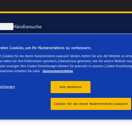
odyear
Händlersuche
den Cookies, um Ihr Nutzererlebnis zu verbessern.
ichtige Reifenpflege
year erforscht Schnee
Vector 4Seas
 „Cookies für das beste Nutzererlebnis zulassen“ klicken, helfen Sie uns, die Website zu verb
se indem wir Ihre Präferenzen speichern, Erkenntnisse gewinnen, wie Sie unsere Website nut
ALLEES GUEX CHRISTI
alte anzeigen. Ihre Cookie-Einstellungen können Sie jederzeit in unseren „Cookie-Einstellung
parieren Sie einen Platten
year-Blimp
UltraGrip Per
rmationen erhalten Sie unter
Datenschutzrichtlinie
year RACING
Alle Reifen a
tellungen
Alle ablehnen
e F1 SuperSport-Reihe
Cookies für das beste Nutzererlebnis zulassen
ientGrip Performance 2