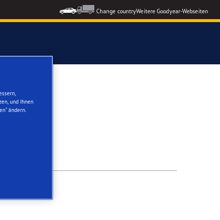
Change country
Weitere Goodyear-Webseiten
ons GEN-3
essern,
zen, und Ihnen
AN
en“ ändern.
formance 3
nzeigen