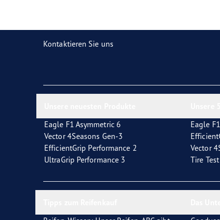
Reifen-Glossar
Welcher Reifentyp sind Sie?
Eagl
Kontaktieren Sie uns
Unsere neuesten Produkte
Unsere 5
Eagle F1 Asymmetric 6
Eagle F1
Vector 4Seasons Gen-3
Efficien
EfficientGrip Performance 2
Vector 
UltraGrip Performance 3
Tire Tes
Tipps zum Reifenkauf
Das Unt