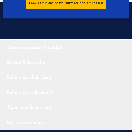
Cookies für das beste Nutzererlebnis zulassen
Kontaktieren Sie uns
Unsere neuesten Produkte
Unsere 5 Bestseller
Reifen nach Fahrzeug
Reifen nach Jahreszeit
Tipps zum Reifenkauf
Das Unternehmen