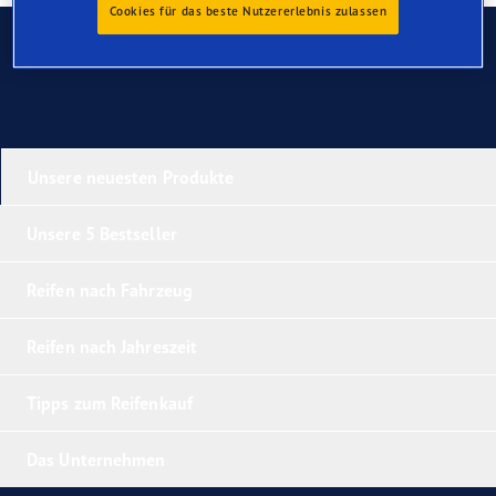
Cookies für das beste Nutzererlebnis zulassen
Kontaktieren Sie uns
Unsere neuesten Produkte
Unsere 5 Bestseller
Reifen nach Fahrzeug
Reifen nach Jahreszeit
Tipps zum Reifenkauf
Das Unternehmen