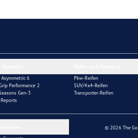
e F1 Asymmetric 6
 Bestseller
Reifen nach Fahrzeug
 Asymmetric 6
Pkw-Reifen
tGrip Performance 2
SUV/4x4-Reifen
4Seasons Gen-3
Transporter-Reifen
t Reports
ernehmen
© 2026 The Go