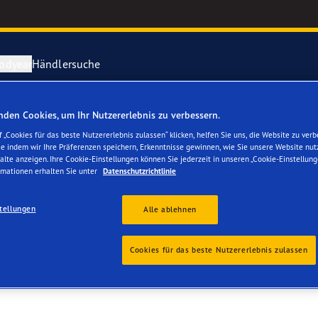
odyear
Händlersuche
den Cookies, um Ihr Nutzererlebnis zu verbessern.
ichtige Reifenpflege
year erforscht Schnee
Vector 4Seas
 „Cookies für das beste Nutzererlebnis zulassen“ klicken, helfen Sie uns, die Website zu verb
se indem wir Ihre Präferenzen speichern, Erkenntnisse gewinnen, wie Sie unsere Website nut
 SA
alte anzeigen. Ihre Cookie-Einstellungen können Sie jederzeit in unseren „Cookie-Einstellung
parieren Sie einen Platten
year-Blimp
UltraGrip Per
rmationen erhalten Sie unter
Datenschutzrichtlinie
year RACING
Alle Reifen a
tellungen
Alle ablehnen
e F1 SuperSport-Reihe
Cookies für das beste Nutzererlebnis zulassen
ientGrip Performance 2