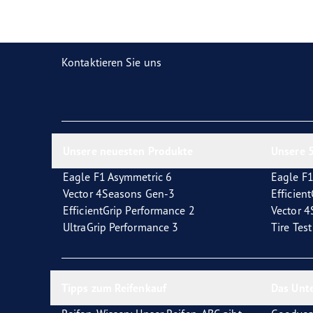
Reifen-Glossar
Welcher Reifentyp sind Sie?
Eagl
Kontaktieren Sie uns
Unsere neuesten Produkte
Unsere 5
Eagle F1 Asymmetric 6
Eagle F1
Vector 4Seasons Gen-3
Efficien
EfficientGrip Performance 2
Vector 
UltraGrip Performance 3
Tire Tes
Tipps zum Reifenkauf
Das Unt