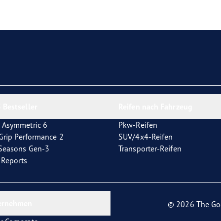
e F1 Asymmetric 6
 Bestseller
Reifen nach Fahrzeug
 Asymmetric 6
Pkw-Reifen
tGrip Performance 2
SUV/4x4-Reifen
4Seasons Gen-3
Transporter-Reifen
t Reports
ernehmen
© 2026 The Go