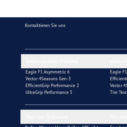
Reifen-Glossar
Welcher Reifentyp sind Sie?
Eagl
Kontaktieren Sie uns
Unsere neuesten Produkte
Unsere 5
Eagle F1 Asymmetric 6
Eagle F1
Vector 4Seasons Gen-3
Efficien
EfficientGrip Performance 2
Vector 
UltraGrip Performance 3
Tire Tes
Tipps zum Reifenkauf
Das Unt