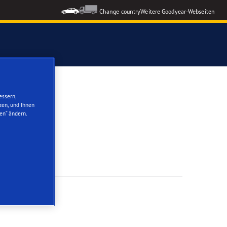
Change country
Weitere Goodyear-Webseiten
ons GEN-3
essern,
zen, und Ihnen
en“ ändern.
formance 3
nzeigen