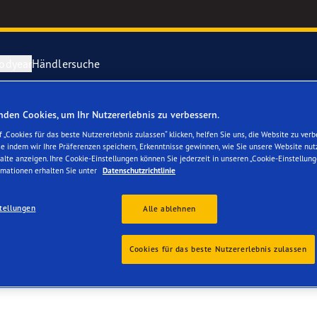
odyear
Händlersuche
den Cookies, um Ihr Nutzererlebnis zu verbessern.
ichtige Reifenpflege
year erforscht Schnee
Vector 4Seas
 „Cookies für das beste Nutzererlebnis zulassen“ klicken, helfen Sie uns, die Website zu verb
se indem wir Ihre Präferenzen speichern, Erkenntnisse gewinnen, wie Sie unsere Website nut
ANSPORT AG
alte anzeigen. Ihre Cookie-Einstellungen können Sie jederzeit in unseren „Cookie-Einstellung
parieren Sie einen Platten
year-Blimp
UltraGrip Per
rmationen erhalten Sie unter
Datenschutzrichtlinie
year RACING
Alle Reifen a
tellungen
Alle ablehnen
e F1 SuperSport-Reihe
Cookies für das beste Nutzererlebnis zulassen
ientGrip Performance 2