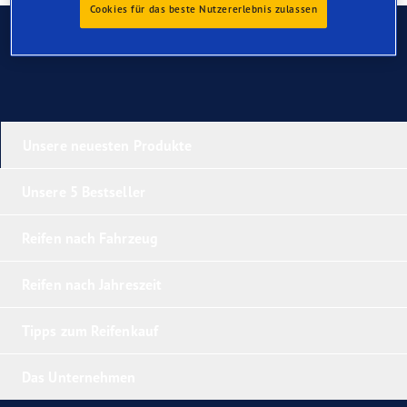
Cookies für das beste Nutzererlebnis zulassen
Kontaktieren Sie uns
Unsere neuesten Produkte
Unsere 5 Bestseller
Reifen nach Fahrzeug
Reifen nach Jahreszeit
Tipps zum Reifenkauf
Das Unternehmen