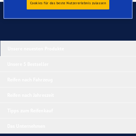
Cookies für das beste Nutzererlebnis zulassen
Kontaktieren Sie uns
Unsere neuesten Produkte
Unsere 5 Bestseller
Reifen nach Fahrzeug
Reifen nach Jahreszeit
Tipps zum Reifenkauf
Das Unternehmen