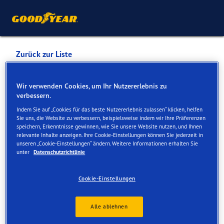
Zurück zur Liste
MERCEDES-BENZ
Wir verwenden Cookies, um Ihr Nutzererlebnis zu
AUTOMOBILI SA
verbessern.
Indem Sie auf „Cookies für das beste Nutzererlebnis zulassen“ klicken, helfen
SUCCERSALE LUGANO-
Sie uns, die Website zu verbessern, beispielsweise indem wir Ihre Präferenzen
speichern, Erkenntnisse gewinnen, wie Sie unsere Website nutzen, und Ihnen
PAZZALLO
relevante Inhalte anzeigen. Ihre Cookie-Einstellungen können Sie jederzeit in
unseren „Cookie-Einstellungen“ ändern. Weitere Informationen erhalten Sie
unter
Datenschutzrichtlinie
Dienste online und vor Ort verfügbar
Cookie-Einstellungen
Kontakt
Serviceleistungen
Alle ablehnen