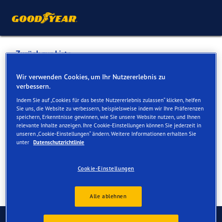
Zurück zur Liste
MARCEL BOSCHUNG AG
Wir verwenden Cookies, um Ihr Nutzererlebnis zu
verbessern.
Indem Sie auf „Cookies für das beste Nutzererlebnis zulassen“ klicken, helfen
Dienste online und vor Ort verfügbar
Sie uns, die Website zu verbessern, beispielsweise indem wir Ihre Präferenzen
speichern, Erkenntnisse gewinnen, wie Sie unsere Website nutzen, und Ihnen
relevante Inhalte anzeigen. Ihre Cookie-Einstellungen können Sie jederzeit in
unseren „Cookie-Einstellungen“ ändern. Weitere Informationen erhalten Sie
Kontakt
Serviceleistungen
unter
Datenschutzrichtlinie
Cookie-Einstellungen
Alle ablehnen
Kontaktieren Sie uns