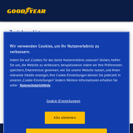
Zurück zur Liste
REIFENHAUS MURI GMBH
Wir verwenden Cookies, um Ihr Nutzererlebnis zu
verbessern.
Indem Sie auf „Cookies für das beste Nutzererlebnis zulassen“ klicken, helfen
Dienste online und vor Ort verfügbar
Sie uns, die Website zu verbessern, beispielsweise indem wir Ihre Präferenzen
speichern, Erkenntnisse gewinnen, wie Sie unsere Website nutzen, und Ihnen
relevante Inhalte anzeigen. Ihre Cookie-Einstellungen können Sie jederzeit in
unseren „Cookie-Einstellungen“ ändern. Weitere Informationen erhalten Sie
Kontakt
Serviceleistungen
Bewertungen
unter
Datenschutzrichtlinie
Cookie-Einstellungen
Alle ablehnen
Kontaktieren Sie uns