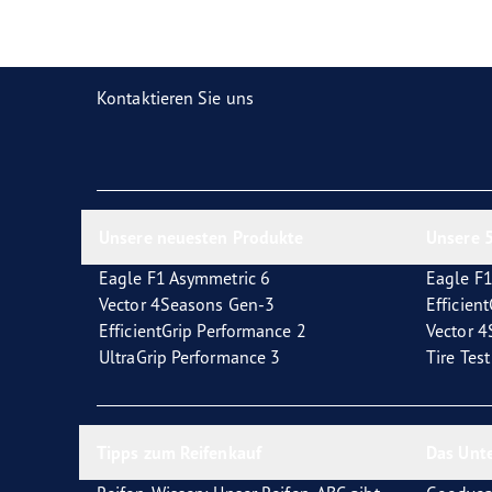
Reifen-Glossar
Welcher Reifentyp sind Sie?
Eagl
Kontaktieren Sie uns
Unsere neuesten Produkte
Unsere 5
Eagle F1 Asymmetric 6
Eagle F1
Vector 4Seasons Gen-3
Efficien
EfficientGrip Performance 2
Vector 
UltraGrip Performance 3
Tire Tes
Tipps zum Reifenkauf
Das Unt