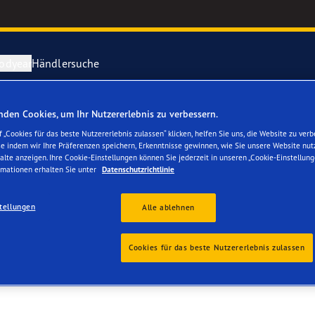
odyear
Händlersuche
den Cookies, um Ihr Nutzererlebnis zu verbessern.
ichtige Reifenpflege
year erforscht Schnee
Vector 4Seas
 „Cookies für das beste Nutzererlebnis zulassen“ klicken, helfen Sie uns, die Website zu verb
se indem wir Ihre Präferenzen speichern, Erkenntnisse gewinnen, wie Sie unsere Website nut
AGE AG 51671
alte anzeigen. Ihre Cookie-Einstellungen können Sie jederzeit in unseren „Cookie-Einstellung
parieren Sie einen Platten
year-Blimp
UltraGrip Per
rmationen erhalten Sie unter
Datenschutzrichtlinie
year RACING
Alle Reifen a
tellungen
Alle ablehnen
e F1 SuperSport-Reihe
Cookies für das beste Nutzererlebnis zulassen
ientGrip Performance 2