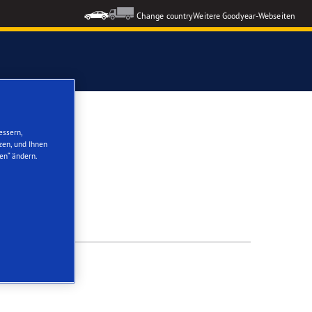
Change country
Weitere Goodyear-Webseiten
ons GEN-3
essern,
zen, und Ihnen
en“ ändern.
formance 3
nzeigen