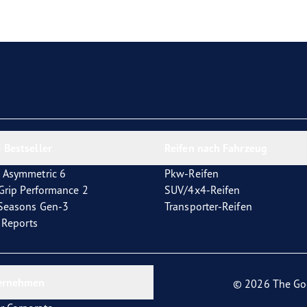
e F1 Asymmetric 6
 Bestseller
Reifen nach Fahrzeug
 Asymmetric 6
Pkw-Reifen
tGrip Performance 2
SUV/4x4-Reifen
4Seasons Gen-3
Transporter-Reifen
t Reports
ernehmen
© 2026 The Go