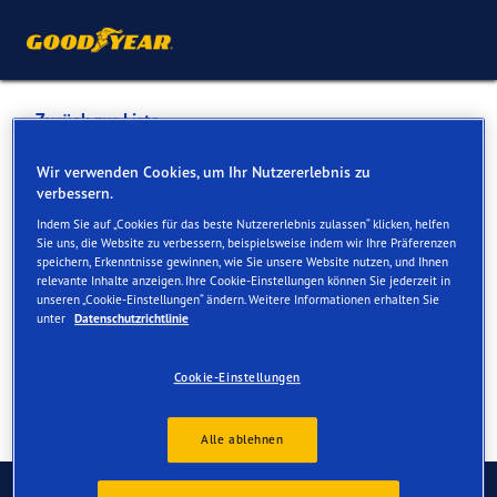
Zurück zur Liste
BERNARD DEILLON SA
Wir verwenden Cookies, um Ihr Nutzererlebnis zu
verbessern.
Indem Sie auf „Cookies für das beste Nutzererlebnis zulassen“ klicken, helfen
Dienste online und vor Ort verfügbar
Sie uns, die Website zu verbessern, beispielsweise indem wir Ihre Präferenzen
speichern, Erkenntnisse gewinnen, wie Sie unsere Website nutzen, und Ihnen
relevante Inhalte anzeigen. Ihre Cookie-Einstellungen können Sie jederzeit in
unseren „Cookie-Einstellungen“ ändern. Weitere Informationen erhalten Sie
Kontakt
Serviceleistungen
unter
Datenschutzrichtlinie
Cookie-Einstellungen
Alle ablehnen
Kontaktieren Sie uns