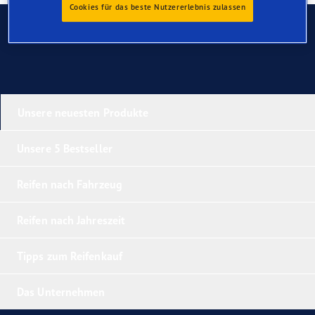
Cookies für das beste Nutzererlebnis zulassen
Kontaktieren Sie uns
Unsere neuesten Produkte
Unsere 5 Bestseller
Reifen nach Fahrzeug
Reifen nach Jahreszeit
Tipps zum Reifenkauf
Das Unternehmen